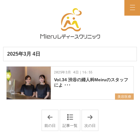
2025年3月 4日
2025年3月 4日｜16:55
Vol.34 渋谷の婦人科Meiruのスタッフ
によ ･･･
美容医療
「
「
2
2
0
0
前の日
記事一覧
次の日
2
2
5
5
年
年