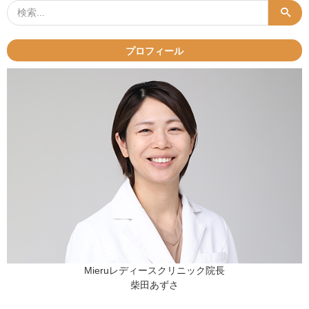
3
3
月
月
2
1
日
3
」
日
プロフィール
」
Mieruレディースクリニック院長
柴田あずさ