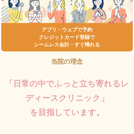
1
2
アプリ・ウェブで予約
クレジットカード登録で
シームレス会計・すぐ帰れる
当院の理念
「日常の中でふっと立ち寄れるレ
ディースクリニック」
を目指しています。