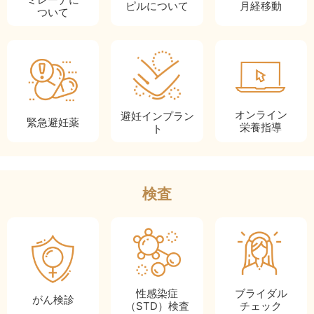
ピルに
ついて
月経移動
ついて
オンライン
避妊インプラン
緊急
避妊薬
栄養指導
ト
検査
性感染症
ブライダル
がん検診
（STD）検査
チェック