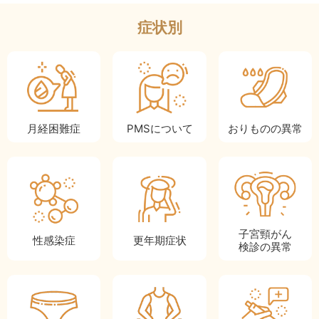
症状別
月経困難症
PMSに
ついて
おりものの
異常
子宮頸がん
性感染症
更年期
症状
検診の異常