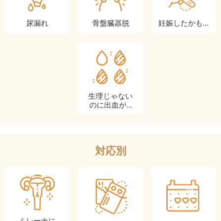
妊娠
したかも...
尿漏れ
骨盤
臓器脱
生理じゃない
のに出血が...
対応別
ミレーナに