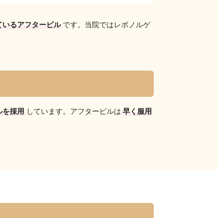
ているアフターピル
です。当院ではレボノルゲ
ルを採用
しています。アフターピルは
早く服用