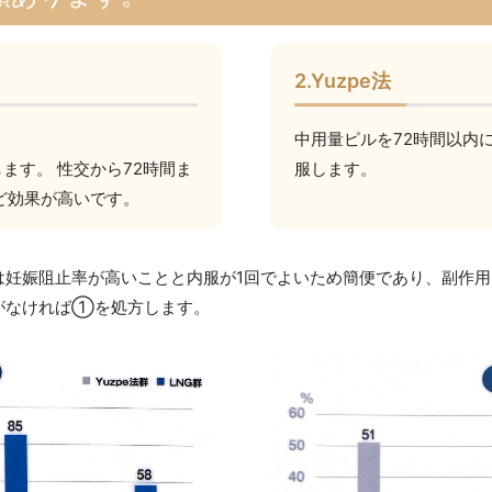
2.Yuzpe法
中用量ピルを72時間以内
します。 性交から72時間ま
服します。
ど効果が高いです。
妊娠阻止率が高いことと内服が1回でよいため簡便であり、副作用
がなければ①を処方します。