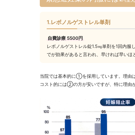
1.レボノルゲストレル単剤
自費診療 5500円
レボノルゲストレル錠1.5㎎単剤を1回内服
でが効果があると言われ、早ければ早いほ
当院では基本的に①を採用しています。理由は
コスト的には②の方が安いですが、特に理由