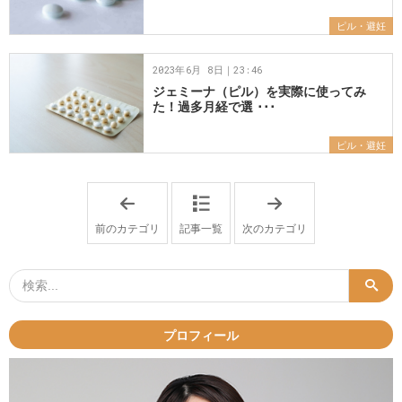
ピル・避妊
2023年6月 8日｜23:46
ジェミーナ（ピル）を実際に使ってみ
た！過多月経で選 ･･･
ピル・避妊
「
「
生
オ
理
ス
前のカテゴリ
記事一覧
次のカテゴリ
痛
ス
・
メ
P
記
M
事
S
」
・
月
経
プロフィール
ト
ラ
ブ
ル
」