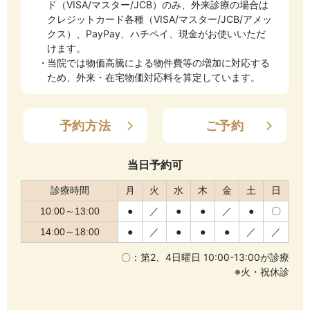
ド（VISA/マスター/JCB）のみ、外来診療の場合は
クレジットカード各種（VISA/マスター/JCB/アメッ
クス）、PayPay、ハチペイ、現金がお使いいただ
けます。
当院では物価高騰による物件費等の増加に対応する
ため、外来・在宅物価対応料を算定しています。
予約方法
ご予約
当日予約可
診療時間
月
火
水
木
金
土
日
10:00～13:00
●
／
●
●
／
●
〇
14:00～18:00
●
／
●
●
●
／
／
〇：第2、4日曜日 10:00-13:00が診療
※火・祝休診