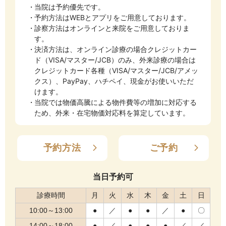
当院は予約優先です。
予約方法はWEBとアプリをご用意しております。
診察方法はオンラインと来院をご用意しておりま
す。
決済方法は、オンライン診療の場合クレジットカー
ド（VISA/マスター/JCB）のみ、外来診療の場合は
クレジットカード各種（VISA/マスター/JCB/アメッ
クス）、PayPay、ハチペイ、現金がお使いいただ
けます。
当院では物価高騰による物件費等の増加に対応する
ため、外来・在宅物価対応料を算定しています。
予約方法
ご予約
当日予約可
診療時間
月
火
水
木
金
土
日
10:00～13:00
●
／
●
●
／
●
〇
14:00～18:00
●
／
●
●
●
／
／