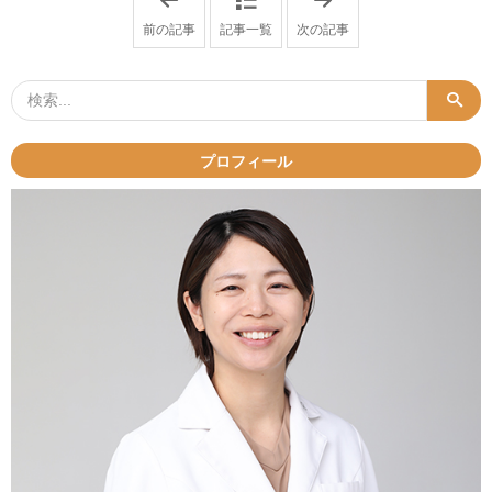
理
谷
前の記事
記事一覧
次の記事
が
の
き
婦
そ
人
う
科
で
で
こ
子
な
宮
い
内
プロフィール
.
膜
.
症
.
を
渋
治
谷
療
の
す
婦
る
人
方
科
法
女
と
医
選
が
び
原
方
因
の
・
ポ
放
イ
置
ン
リ
ト
ス
」
ク