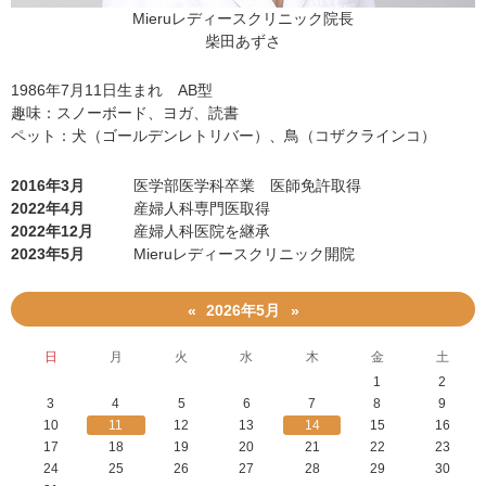
・
Mieruレディースクリニック院長
対
処
柴田あずさ
法
を
解
1986年7月11日生まれ AB型
説
趣味：スノーボード、ヨガ、読書
」
ペット：犬（ゴールデンレトリバー）、鳥（コザクラインコ）
2016年3月
医学部医学科卒業 医師免許取得
2022年4月
産婦人科専門医取得
2022年12月
産婦人科医院を継承
2023年5月
Mieruレディースクリニック開院
2026年5月
«
»
日
月
火
水
木
金
土
1
2
3
4
5
6
7
8
9
10
11
12
13
14
15
16
17
18
19
20
21
22
23
24
25
26
27
28
29
30